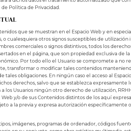
 dará a dichos datos el tratamiento automatizado que co
 de Política de Privacidad.
CTUAL
enidos que se muestran en el Espacio Web y en especial, 
o cualesquiera otros signos susceptibles de utilización 
bres comerciales o signos distintivos, todos los derechos
ertados en el página, que son propiedad exclusiva de la
conómico. Por todo ello el Usuario se compromete a no repr
e, transformar o modificar tales contenidos mantenien
e tales obligaciones. En ningún caso el acceso al Espaci
de dichos derechos, salvo que se establezca expresamente 
 los Usuarios ningún otro derecho de utilización, RRHH,
 Web y/o de sus Contenidos distintos de los aquí expres
eto a la previa y expresa autorización específicamente o
gotipos, imágenes, programas de ordenador, códigos fuente