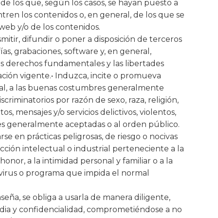
de los que, según los casos, se hayan puesto a
ren los contenidos o, en general, de los que se
web y/o de los contenidos.
itir, difundir o poner a disposición de terceros
ías, grabaciones, software y, en general,
os derechos fundamentales y las libertades
ación vigente.• Induzca, incite o promueva
a moral, a las buenas costumbres generalmente
riminatorios por razón de sexo, raza, religión,
, mensajes y/o servicios delictivos, violentos,
bres generalmente aceptadas o al orden público.
se en prácticas peligrosas, de riesgo o nocivas
cción intelectual o industrial perteneciente a la
onor, a la intimidad personal y familiar o a la
e virus o programa que impida el normal
seña, se obliga a usarla de manera diligente,
ia y confidencialidad, comprometiéndose a no