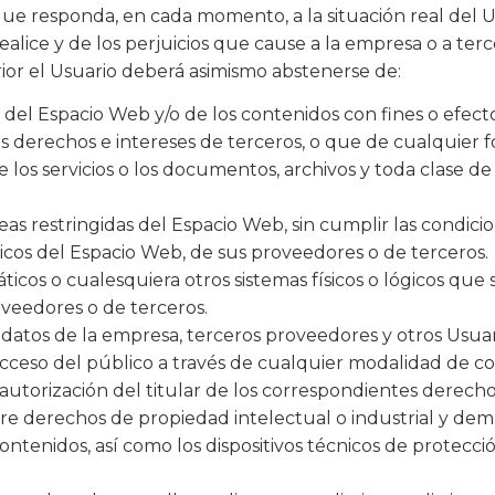
 responda, en cada momento, a la situación real del Usu
ealice y de los perjuicios que cause a la empresa o a terc
ior el Usuario deberá asimismo abstenerse de:
el Espacio Web y/o de los contenidos con fines o efectos 
os derechos e intereses de terceros, o que de cualquier f
 de los servicios o los documentos, archivos y toda clas
as restringidas del Espacio Web, sin cumplir las condicio
gicos del Espacio Web, de sus proveedores o de terceros.
máticos o cualesquiera otros sistemas físicos o lógicos qu
roveedores o de terceros.
s datos de la empresa, terceros proveedores y otros Usuar
l acceso del público a través de cualquier modalidad de c
utorización del titular de los correspondientes derecho
re derechos de propiedad intelectual o industrial y demá
ontenidos, así como los dispositivos técnicos de protec