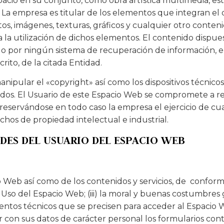
spacio en su conjunto, como obra artística multimedia, 
. La empresa es titular de los elementos que integran el
os, imágenes, texturas, gráficos y cualquier otro conten
a la utilización de dichos elementos. El contenido dispu
strado por ningún sistema de recuperación de información
rito, de la citada Entidad.
anipular el «copyright» así como los dispositivos técnic
dos. El Usuario de este Espacio Web se compromete a res
reservándose en todo caso la empresa el ejercicio de cu
hos de propiedad intelectual e industrial.
ADES DEL USUARIO DEL ESPACIO WEB
Web así como de los contenidos y servicios, de conformida
 Uso del Espacio Web; (iii) la moral y buenas costumbres
entos técnicos que se precisen para acceder al Espacio 
r con sus datos de carácter personal los formularios co