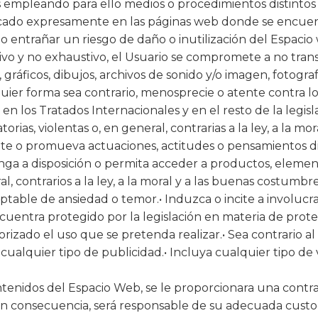
 empleando para ello medios o procedimientos distintos 
dicado expresamente en las páginas web donde se encuent
entrañar un riesgo de daño o inutilización del Espacio 
ivo y no exhaustivo, el Usuario se compromete a no transm
gráficos, dibujos, archivos de sonido y/o imagen, fotograf
quier forma sea contrario, menosprecie o atente contra l
n los Tratados Internacionales y en el resto de la legisl
atorias, violentas o, en general, contrarias a la ley, a l
ite o promueva actuaciones, actitudes o pensamientos disc
nga a disposición o permita acceder a productos, elementos
al, contrarios a la ley, a la moral y a las buenas costum
able de ansiedad o temor.• Induzca o incite a involucrar
encuentra protegido por la legislación en materia de prote
rizado el uso que se pretenda realizar.• Sea contrario al h
 cualquier tipo de publicidad.• Incluya cualquier tipo d
ontenidos del Espacio Web, se le proporcionara una contra
 consecuencia, será responsable de su adecuada custod