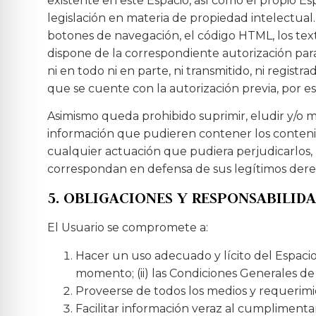
existente en este Espacio, así como el propio E
legislación en materia de propiedad intelectual
botones de navegación, el código HTML, los text
dispone de la correspondiente autorización par
ni en todo ni en parte, ni transmitido, ni regi
que se cuente con la autorización previa, por esc
Asimismo queda prohibido suprimir, eludir y/o m
información que pudieren contener los conteni
cualquier actuación que pudiera perjudicarlos, 
correspondan en defensa de sus legítimos derec
5. OBLIGACIONES Y RESPONSABILID
El Usuario se compromete a:
Hacer un uso adecuado y lícito del Espacio 
momento; (ii) las Condiciones Generales de
Proveerse de todos los medios y requerimi
Facilitar información veraz al cumplimenta